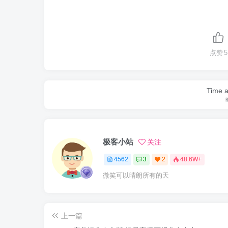
点赞
5
Time a
极客小站
关注
4562
3
2
48.6W+
微笑可以晴朗所有的天
上一篇