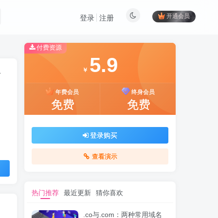
开通会员
登录
注册
付费资源
5.9
板
￥
年费会员
终身会员
免费
免费
登录购买
查看演示
热门推荐
最近更新
猜你喜欢
.co与.com：两种常用域名