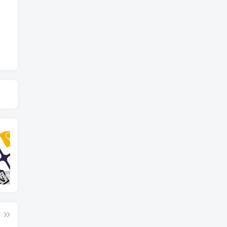
10款最佳免费备忘录工具
WordPress主题/插件及汉化文件安装详细图文教程
如何使用卡密为您的账户充值金额
篇