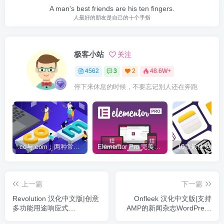
A man's best friends are his ten fingers.
人最好的朋友是自己的十个手指
极客小站
关注
4562
3
2
48.6W+
停下来休息的时候，不要忘记别人还在奔跑
.co与.com：两种常用域名后缀名完全指南
Elementor Pro 完美汉化中文版（含全套模板）|可视化编辑页面自定义设计WordPress插件
上一篇
下一篇
Revolution 汉化中文版|创意
Onfleek 汉化中文版|支持
多功能用途响应式
AMP的新闻杂志WordPress
WordPress主题
主题