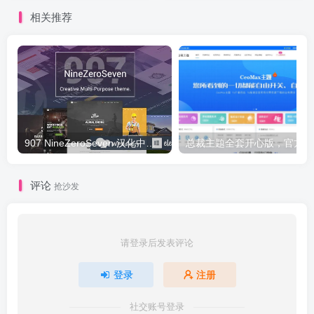
相关推荐
907 NineZeroSeven 汉化中文版|多用途多功能企业WordPress主题下载
总
评论
抢沙发
请登录后发表评论
登录
注册
社交账号登录