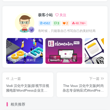
极客小站
关注
4562
3
2
48.7W+
有时候，只能靠自己书写自己的美好结局
.co与.com：两种常用域名后缀名完全指南
Elementor Pro 完美汉化中文版（含全套模板）|可视化编辑页面自定义设计WordPress插件
上一篇
下一篇
Vodi 汉化中文版|影视节目视
The Voux 汉化中文版|时尚
频电影WordPress企业主题
杂志专业响应式WordPress
模板
主题
相关推荐