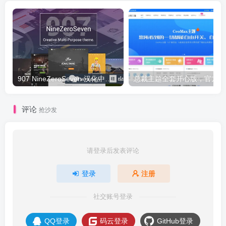
907 NineZeroSeven 汉化中文版|多用途多功能企业WordPress主题下载
总
评论
抢沙发
请登录后发表评论
登录
注册
社交账号登录
QQ登录
码云登录
GitHub登录