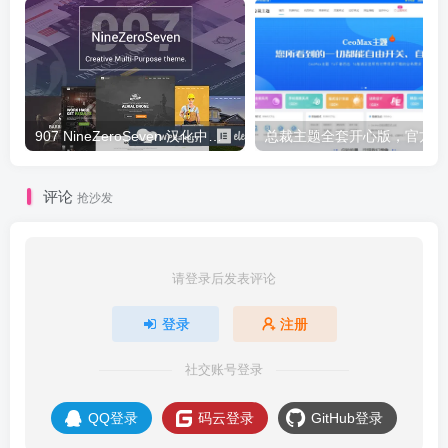
907 NineZeroSeven 汉化中文版|多用途多功能企业WordPress主题下载
总
评论
抢沙发
请登录后发表评论
登录
注册
社交账号登录
QQ登录
码云登录
GitHub登录