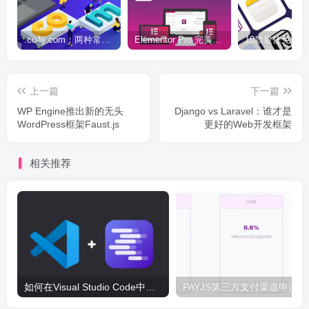
.co与.com：两种常用域名后缀名完全指南
Elementor Pro 完美汉化中文版（含全套模板）|可视化编辑页面自定义设计WordPress插件
上一篇
下一篇
WP Engine推出新的无头
Django vs Laravel：谁才是
WordPress框架Faust.js
更好的Web开发框架
相关推荐
如何在Visual Studio Code中配置LM Studio写代码
PA