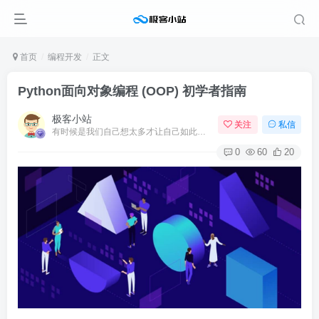
首页
编程开发
正文
Python面向对象编程 (OOP) 初学者指南
极客小站
关注
私信
有时候是我们自己想太多才让自己如此难受
0
60
20