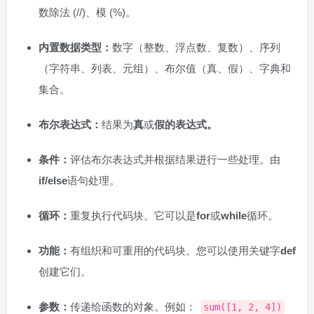
数除法 (//)、模 (%)。
内置数据类型：
数字（整数、浮点数、复数）、序列
（字符串、列表、元组）、布尔值（真、假）、字典和
集合。
布尔表达式：
结果为
真
或
假的表达式。
条件：
评估布尔表达式并根据结果进行一些处理。由
if/else
语句处理。
循环：
重复执行代码块。它可以是
for
或
while
循环。
功能：
有组织和可重用的代码块。您可以使用关键字
def
创建它们。
参数：
传递给函数的对象。例如：
sum([1, 2, 4])