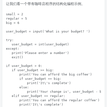
让我们看一个带有咖啡店程序的结构化编程示例。
small = 2

regular = 5

big = 6

user_budget = input('What is your budget? ')

try:

   user_budget = int(user_budget)

except:

   print('Please enter a number')

   exit()

if user_budget > 0:

   if user_budget >= big:

       print('You can afford the big coffee')

       if user_budget == big:

           print('It\'s complete')

       else:

           print('Your change is', user_budget - big)
   elif user_budget == regular:

       print('You can afford the regular coffee')

       print('It\'s complete')
