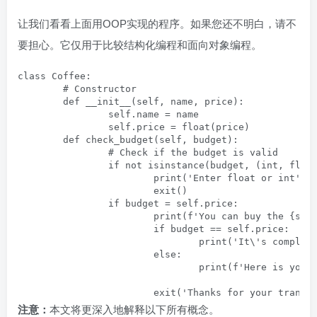
让我们看看上面用OOP实现的程序。如果您还不明白，请不
要担心。它仅用于比较结构化编程和面向对象编程。
class Coffee:

        # Constructor

        def __init__(self, name, price):

                self.name = name

                self.price = float(price)

        def check_budget(self, budget):

                # Check if the budget is valid

                if not isinstance(budget, (int, float
                        print('Enter float or int')

                        exit()

                if budget = self.price:

                        print(f'You can buy the {self
                        if budget == self.price:

                                print('It\'s complete
                        else:

                                print(f'Here is your 
                        exit('Thanks for your transa
注意：
本文将更深入地解释以下所有概念。