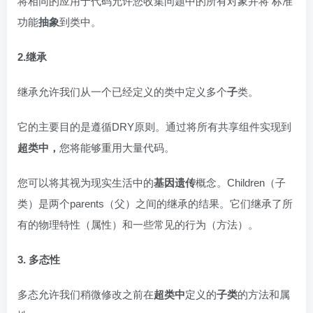
将相同的应用于代码允许您收集问题中的所有对象并将 标准
功能
抽象
到类中。
2.继承
继承允许我们从一个已经定义的类中定义多个
子
类。
它的主要目的是遵循DRY原则。通过将所有共享组件实现到
超类中，
您将能够重用大量代码。
您可以将其视为现实生活中的
基因遗传
概念。Children（子
类）是两个parents（父）之间的继承的结果。它们继承了所
有的物理特性（属性）和一些常见的行为（方法）。
3. 多态性
多态允许我们稍微修改之前在
超类中
定义的
子类
的方法和属