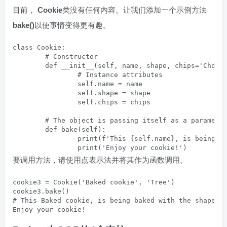
目前，
Cookie
类没有任何内容。让我们添加一个示例方法
bake()
以使事情变得更有趣。
class Cookie:

	# Constructor

	def __init__(self, name, shape, chips='Chocolate'):

		# Instance attributes

		self.name = name

		self.shape = shape

		self.chips = chips

	# The object is passing itself as a parameter

	def bake(self):

		print(f'This {self.name}, is being baked with the shape {self.shape} and chips of {self.chips}')

		print('Enjoy your cookie!')
要调用方法，请使用点表示法并将其作为函数调用。
cookie3 = Cookie('Baked cookie', 'Tree')

cookie3.bake()

# This Baked cookie, is being baked with the shape Tr
Enjoy your cookie!