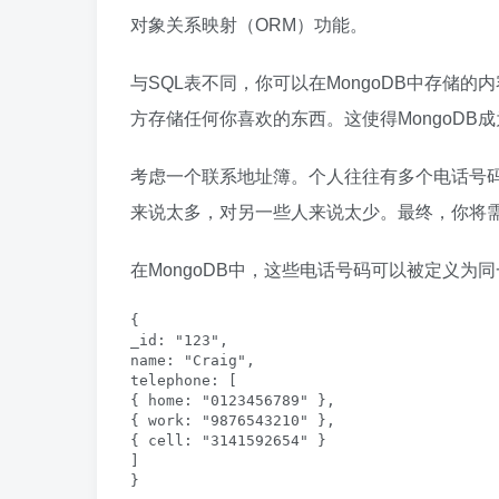
对象关系映射（ORM）功能。
与SQL表不同，你可以在MongoDB中存储
方存储任何你喜欢的东西。这使得MongoDB
考虑一个联系地址簿。个人往往有多个电话号码
来说太多，对另一些人来说太少。最终，你将
在MongoDB中，这些电话号码可以被定义为
{

_id: "123",

name: "Craig",

telephone: [

{ home: "0123456789" },

{ work: "9876543210" },

{ cell: "3141592654" }

]

}