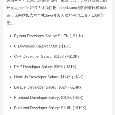
开发人员相比如何？让我们把Indeed.com的数据进行横向比
较，该网站报告的全栈Java开发人员的平均工资为106K美
元。
Python Developer Salary: $117K (+$11K)
C Developer Salary: $96K (-$10K)
C++ Developer Salary: $116K (+$10K)
PHP Developer Salary: $95K (-$11K)
Node Js Developer Salary: $114K (+$8K)
Laravel Developer Salary: $92K (-$14K)
Frontend Developer Salary: $103K (-$3K)
Backend Developer Salary: $116K (+$10K)