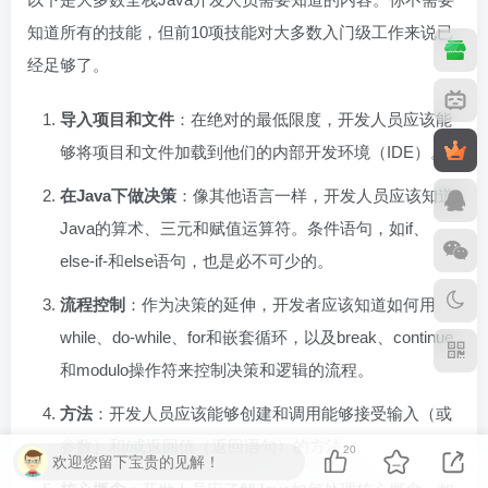
知道所有的技能，但前10项技能对大多数入门级工作来说已
经足够了。
导入项目和文件
：在绝对的最低限度，开发人员应该能
够将项目和文件加载到他们的内部开发环境（IDE）。
在Java下做决策
：像其他语言一样，开发人员应该知道
Java的算术、三元和赋值运算符。条件语句，如if、
else-if-和else语句，也是必不可少的。
流程控制
：作为决策的延伸，开发者应该知道如何用
while、do-while、for和嵌套循环，以及break、continue
和modulo操作符来控制决策和逻辑的流程。
方法
：开发人员应该能够创建和调用能够接受输入（或
参数）和/或返回值（返回语句）的方法。
20
欢迎您留下宝贵的见解！