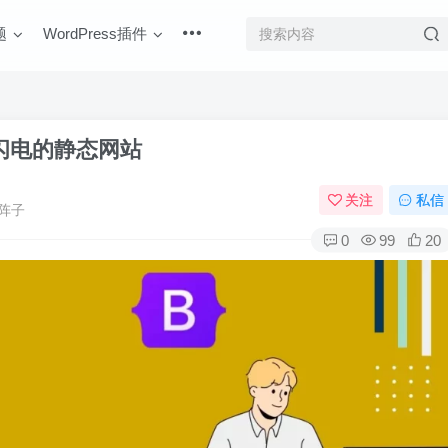
题
WordPress插件
闪电的静态网站
关注
私信
阵子
0
99
20