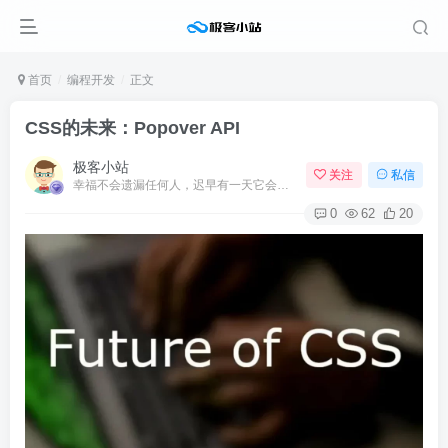
首页
编程开发
正文
CSS的未来：Popover API
极客小站
关注
私信
幸福不会遗漏任何人，迟早有一天它会找到你
0
62
20