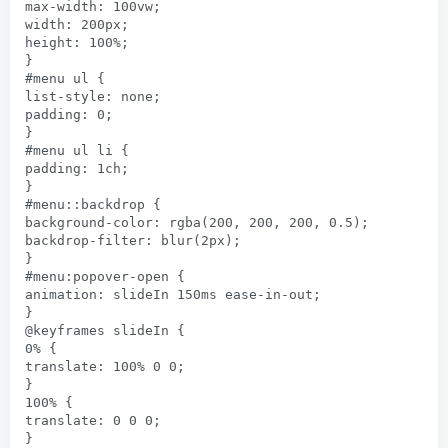
max-width: 100vw;

width: 200px;

height: 100%;

}

#menu ul {

list-style: none;

padding: 0;

}

#menu ul li {

padding: 1ch;

}

#menu::backdrop {

background-color: rgba(200, 200, 200, 0.5);

backdrop-filter: blur(2px);

}

#menu:popover-open {

animation: slideIn 150ms ease-in-out;

}

@keyframes slideIn {

0% {

translate: 100% 0 0;

}

100% {

translate: 0 0 0;

}
