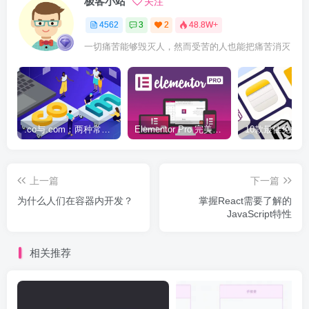
极客小站
关注
4562
3
2
48.8W+
一切痛苦能够毁灭人，然而受苦的人也能把痛苦消灭
.co与.com：两种常用域名后缀名完全指南
Elementor Pro 完美汉化中文版（含全套模板）|可视化编辑页面自定义设计WordPress插件
上一篇
下一篇
为什么人们在容器内开发？
掌握React需要了解的
JavaScript特性
相关推荐