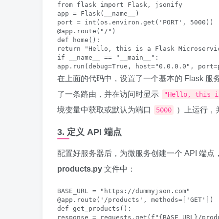
from flask import Flask, jsonify

app = Flask(__name__)

port = int(os.environ.get('PORT', 5000))

@app.route("/")

def home():

return "Hello, this is a Flask Microservic
if __name__ == "__main__":

app.run(debug=True, host="0.0.0.0", port=
在上面的代码中，设置了一个基本的 Flask 服务
了一条路由，并在访问时显示
"Hello, this i
境变量中获取或默认为端口
）上运行，
5000
3. 定义 API 端点
配置好服务器后，为微服务创建一个 API 端点
products.py
文件中：
BASE_URL = "https://dummyjson.com"

@app.route('/products', methods=['GET'])

def get_products():

response = requests.get(f"{BASE_URL}/produ