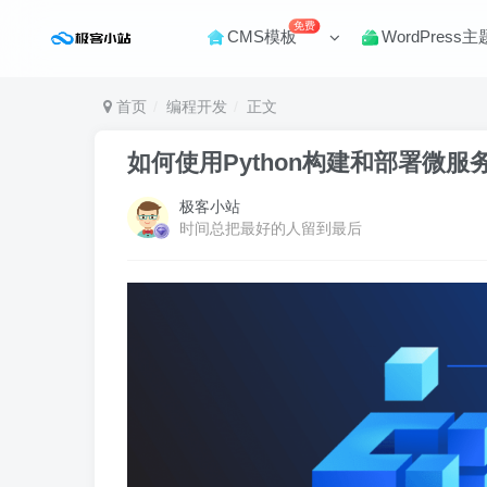
免费
CMS模板
WordPress主
首页
编程开发
正文
如何使用Python构建和部署微服
极客小站
时间总把最好的人留到最后