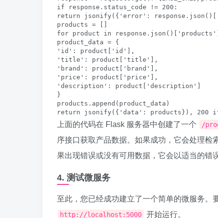
if response.status_code != 200:

return jsonify({'error': response.json()[
products = []

for product in response.json()['products']
product_data = {

'id': product['id'],

'title': product['title'],

'brand': product['brand'],

'price': product['price'],

'description': product['description']

}

products.append(product_data)

return jsonify({'data': products}), 200 i
上面的代码在 Flask 服务器中创建了一个
/pro
序接口获取产品数据。如果成功，它会处理检索
果出现错误或没有可用数据，它会以适当的错
4. 测试微服务
至此，您已经成功建立了一个简单的微服务。
开始运行。
http://localhost:5000