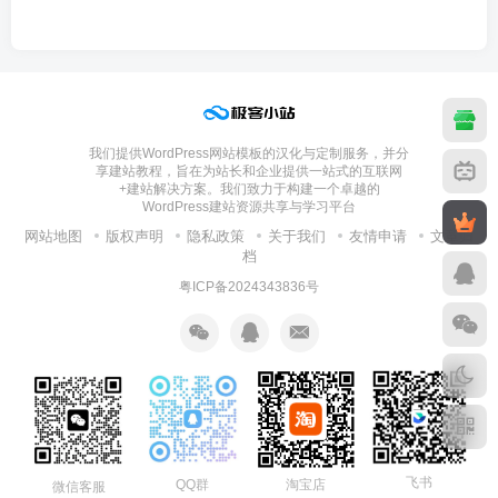
我们提供WordPress网站模板的汉化与定制服务，并分
享建站教程，旨在为站长和企业提供一站式的互联网
+建站解决方案。我们致力于构建一个卓越的
WordPress建站资源共享与学习平台
网站地图
版权声明
隐私政策
关于我们
友情申请
文章归
档
粤ICP备2024343836号
飞书
淘宝店
QQ群
微信客服