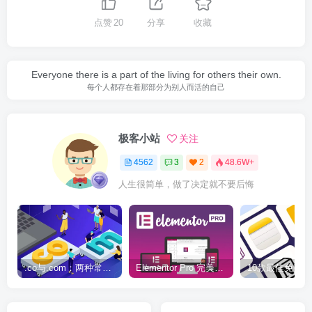
点赞
20
分享
收藏
Everyone there is a part of the living for others their own.
每个人都存在着那部分为别人而活的自己
极客小站
关注
4562
3
2
48.6W+
人生很简单，做了决定就不要后悔
.co与.com：两种常用域名后缀名完全指南
Elementor Pro 完美汉化中文版（含全套模板）|可视化编辑页面自定义设计WordPress插件