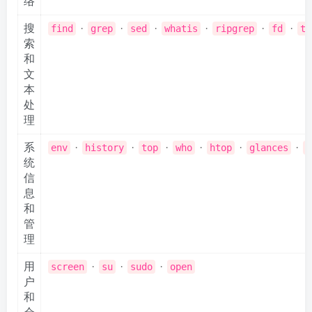
络
搜
·
·
·
·
·
·
find
grep
sed
whatis
ripgrep
fd
tl
索
和
文
本
处
理
系
·
·
·
·
·
·
env
history
top
who
htop
glances
l
统
信
息
和
管
理
用
·
·
·
screen
su
sudo
open
户
和