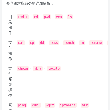
要查阅对应命令的详细解析：
目
·
·
·
·
rmdir
cd
pwd
exa
ls
录
操
作
文
·
·
·
·
·
·
·
cat
cp
dd
less
touch
ln
rename
m
件
操
作
文
·
·
chown
mkfs
locate
件
系
统
操
作
网
·
·
·
·
ping
curl
wget
iptables
mtr