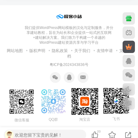
我们提供WordPress网站模板的汉化与定制服务，并分
享建站教程，旨在为站长和企业提供一站式的互联网
+建站解决方案。我们致力于构建一个卓越的
WordPress建站资源共享与学习平台
网站地图
版权声明
隐私政策
关于我们
友情申请
文章归
档
粤ICP备2024343836号
飞书
淘宝店
QQ群
微信客服
20
欢迎您留下宝贵的见解！