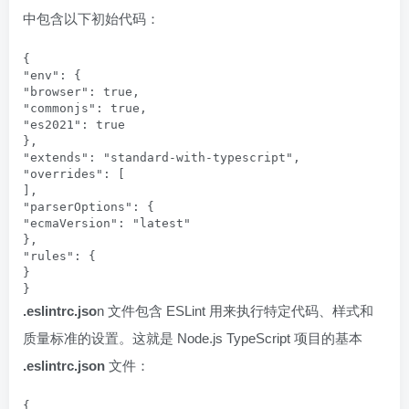
中包含以下初始代码：
{

"env": {

"browser": true,

"commonjs": true,

"es2021": true

},

"extends": "standard-with-typescript",

"overrides": [

],

"parserOptions": {

"ecmaVersion": "latest"

},

"rules": {

}

}
.eslintrc.jso
n 文件包含 ESLint 用来执行特定代码、样式和
质量标准的设置。这就是 Node.js TypeScript 项目的基本
.eslintrc.json
文件：
{
