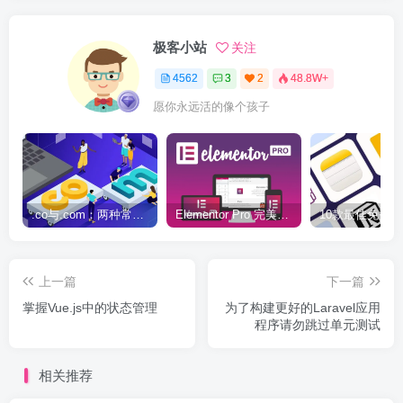
极客小站
关注
4562
3
2
48.8W+
愿你永远活的像个孩子
.co与.com：两种常用域名后缀名完全指南
Elementor Pro 完美汉化中文版（含全套模板）|可视化编辑页面自定义设计WordPress插件
上一篇
下一篇
掌握Vue.js中的状态管理
为了构建更好的Laravel应用
程序请勿跳过单元测试
相关推荐