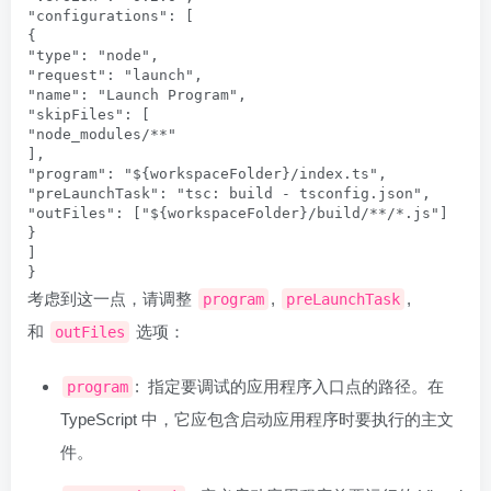
"configurations": [

{

"type": "node",

"request": "launch",

"name": "Launch Program",

"skipFiles": [

"node_modules/**"

],

"program": "${workspaceFolder}/index.ts",

"preLaunchTask": "tsc: build - tsconfig.json",

"outFiles": ["${workspaceFolder}/build/**/*.js"]

}

]

}
考虑到这一点，请调整
,
,
program
preLaunchTask
和
选项：
outFiles
: 指定要调试的应用程序入口点的路径。在
program
TypeScript 中，它应包含启动应用程序时要执行的主文
件。