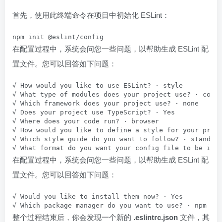
首先，使用此终端命令在项目中初始化 ESLint：
npm init @eslint/config
在配置过程中，系统会问您一些问题，以帮助生成 ESLint 配
置文件。您可以回答如下问题：
√ How would you like to use ESLint? · style

√ What type of modules does your project use? · commo
√ Which framework does your project use? · none

√ Does your project use TypeScript? · Yes

√ Where does your code run? · browser

√ How would you like to define a style for your proje
√ Which style guide do you want to follow? · standard
√ What format do you want your config file to be in?
在配置过程中，系统会问您一些问题，以帮助生成 ESLint 配
置文件。您可以回答如下问题：
√ Would you like to install them now? · Yes

√ Which package manager do you want to use? · npm
整个过程结束后，你会发现一个新的
.eslintrc.json
文件，其