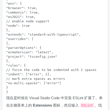
"env": {

"browser": true,

"commonjs": true,

"es2021": true,

// enable node support

"node": true

},

"extends": "standard-with-typescript",

"overrides": [

],

"parserOptions": {

"ecmaVersion": "latest",

"project": "tsconfig.json"

},

"rules": {

// force the code to be indented with 2 spaces

"indent": ["error", 2],

// mark extra spaces as errors

"no-multi-spaces": ["error"]

}

}
现在是时候在 Visual Studio Code 中安装 ESLint 扩展了。单
击左侧菜单上的
Extensions
图标，然后输入
。找
ESLint