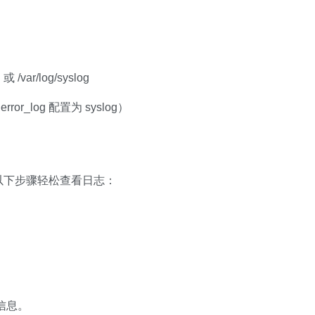
或 /var/log/syslog
or_log 配置为 syslog）
以下步骤轻松查看日志：
信息。