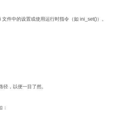
i 文件中的设置或使用运行时指令（如 ini_set()）。
路径，以便一目了然。
如：