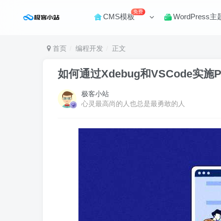
免费
CMS模板
WordPress主
首页
编程开发
正文
如何通过Xdebug和VSCode实施
极客小站
心灵最高尚的人也总是最勇敢的人