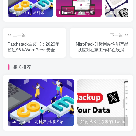
.co与.com：两种常用域名后缀名完全指南
Elementor Pro 完美汉化中文版（含全套模板）|可视化编辑页面自定义设计WordPress插件
上一篇
下一篇
Patchstack白皮书：2020年
NitroPack升级网站性能产品
超过96％WordPress安全问
以应对在家工作和在线消费
题来自第三方扩展
者激增
相关推荐
.co与.com：两种常用域名后缀名完全指南
如何从X