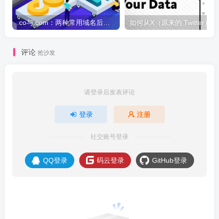
.co与.com：两种常用域名后缀名完全指南
如何从X
评论
抢沙发
请登录后发表评论
登录
注册
社交账号登录
QQ登录
码云登录
GitHub登录