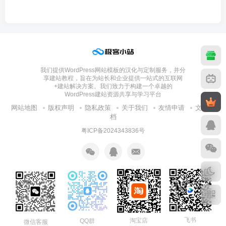
我们提供WordPress网站模板的汉化与定制服务，并分
享建站教程，旨在为站长和企业提供一站式的互联网
+建站解决方案。我们致力于构建一个卓越的
WordPress建站资源共享与学习平台
网站地图
版权声明
隐私政策
关于我们
友情申请
文章归
档
粤ICP备2024343836号
飞书
淘宝店
QQ群
微信客服