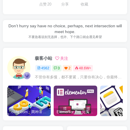
点赞
20
分享
收藏
Don’t hurry say have no choice, perhaps, next intersection will
meet hope.
不要急着说别无选择，也许、下个路口就会遇见希望
极客小站
关注
4562
3
2
48.6W+
不管你有多慢，都不要紧，只要你有决心，你最终都会到达想去的地方
.co与.com：两种常用域名后缀名完全指南
Elementor Pro 完美汉化中文版（含全套模板）|可视化编辑页面自定义设计WordPress插件