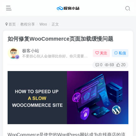
首页
教程分享
Woo
正文
如何修复WooCommerce页面加载缓慢问题
极客小站
关注
私信
不要担心别人会做得比你好。你只需要每天都做得比前一天好就可以了
0
69
20
WooCommerce是使您的WordPress网站成为在线商店的流