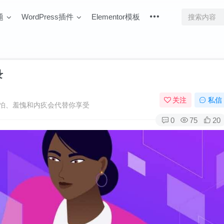
题
WordPress插件
Elementor模板
录
关注
私信
怕、羞愧和内疚会代替你享受
0
75
20