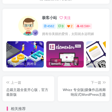
极客小站
关注
4562
3
2
48.5W+
拥有你美丽的爱情，太阳就永远明媚
.co与.com：两种常用域名后缀名完全指南
Elementor Pro 完美汉化中文版（含全套模板）|可视化编辑页面自定义设计WordPress插件
上一篇
下一篇
总裁主题全套开心版，官方
Whizz 专业版|摄像作品画廊
最新版
响应式WordPress主题
相关推荐