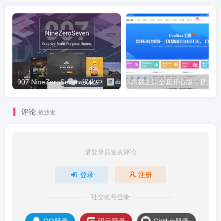
907 NineZeroSeven 汉化中文版|多用途多功能企业WordPress主题下载
总
评论
抢沙发
请登录后发表评论
登录
注册
社交账号登录