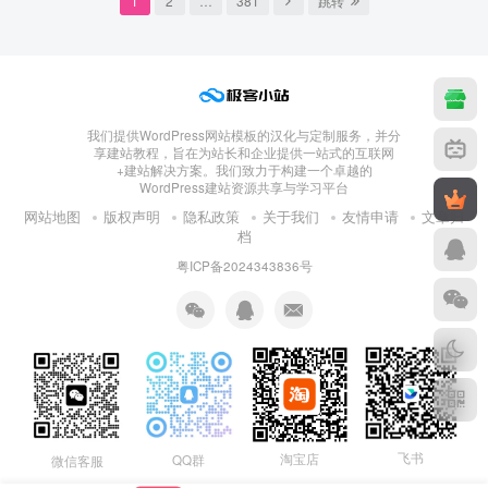
1
2
…
381
跳转
我们提供WordPress网站模板的汉化与定制服务，并分
享建站教程，旨在为站长和企业提供一站式的互联网
+建站解决方案。我们致力于构建一个卓越的
WordPress建站资源共享与学习平台
网站地图
版权声明
隐私政策
关于我们
友情申请
文章归
档
粤ICP备2024343836号
飞书
淘宝店
QQ群
微信客服