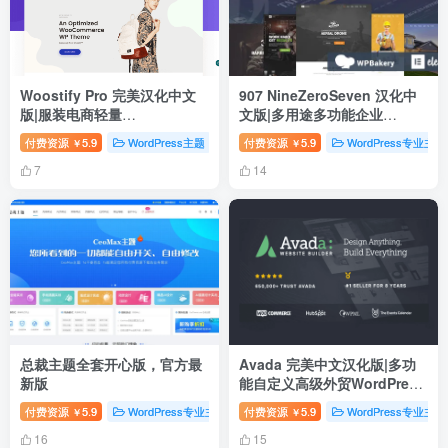
Woostify Pro 完美汉化中文
907 NineZeroSeven 汉化中
版|服装电商轻量
文版|多用途多功能企业
WooCommerce WordPress
WordPress主题下载
付费资源
5.9
WordPress主题
付费资源
5.9
WordPress专业主题
￥
￥
企业主题模板
7
14
总裁主题全套开心版，官方最
Avada 完美中文汉化版|多功
新版
能自定义高级外贸WordPress
跨境电商企业主题模板
付费资源
5.9
WordPress专业主题
付费资源
WordPress主题
5.9
WordPress专业主题
WordPress汉
￥
￥
16
15