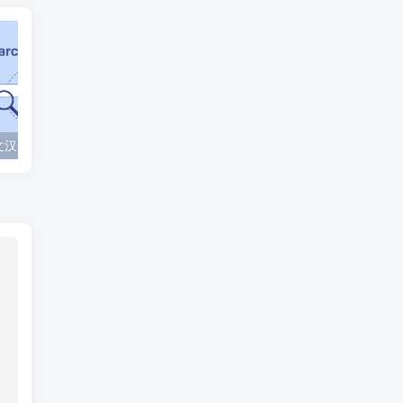
SearchWP 中文汉化版|最好的WordPress文章产品搜索优化及扩展插件
WooLentor Pro 汉化中文版|WooCommerce自定义设计Elementor扩展小工具插件