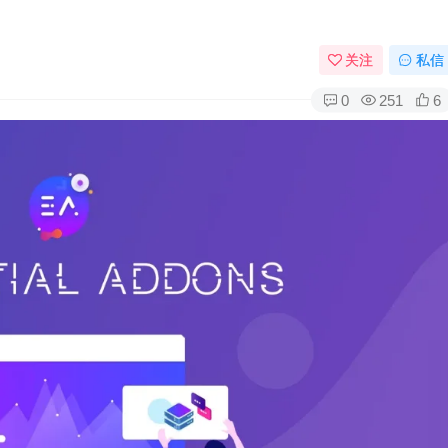
关注
私信
0
251
6