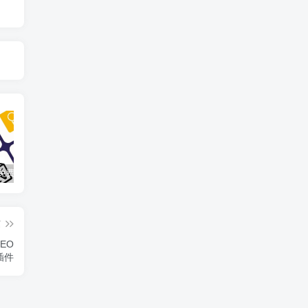
10款最佳免费备忘录工具
WordPress主题/插件及汉化文件安装详细图文教程
如何使用卡密为您的账户充值金额
篇
EO
s插件