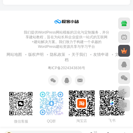
我们提供WordPress网站模板的汉化与定制服务，并分
享建站教程，旨在为站长和企业提供一站式的互联网
+建站解决方案。我们致力于构建一个卓越的
WordPress建站资源共享与学习平台
网站地图
版权声明
隐私政策
关于我们
友情申请
文章归
档
粤ICP备2024343836号
飞书
淘宝店
QQ群
微信客服
10