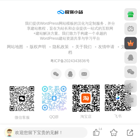
我们提供WordPress网站模板的汉化与定制服务，并分
享建站教程，旨在为站长和企业提供一站式的互联网
+建站解决方案。我们致力于构建一个卓越的
WordPress建站资源共享与学习平台
网站地图
版权声明
隐私政策
关于我们
友情申请
文章归
档
粤ICP备2024343836号
飞书
淘宝店
QQ群
微信客服
14
欢迎您留下宝贵的见解！