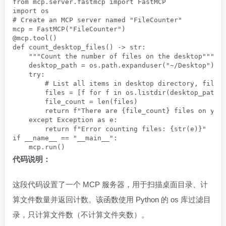
from mcp.server.fastmcp import FastMCP

import os

# Create an MCP server named "FileCounter"

mcp = FastMCP("FileCounter")

@mcp.tool()

def count_desktop_files() -> str:

    """Count the number of files on the desktop"""

    desktop_path = os.path.expanduser("~/Desktop")  #
    try:

        # List all items in desktop directory, filter
        files = [f for f in os.listdir(desktop_path) 
        file_count = len(files)

        return f"There are {file_count} files on your
    except Exception as e:

        return f"Error counting files: {str(e)}"

if __name__ == "__main__":

    mcp.run()
代码说明：
这段代码设置了一个 MCP 服务器，用于扫描桌面目录、计
算文件数量并返回计数。该函数使用 Python 的 os 库过滤目
录，只计算文件数（不计算文件夹数）。