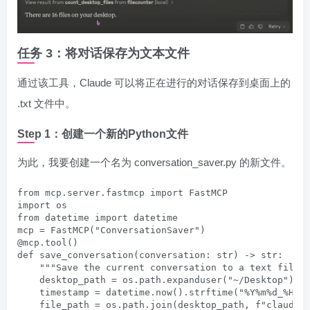
任务 3：将对话保存为文本文件
通过该工具，Claude 可以将正在进行的对话保存到桌面上的
.txt 文件中。
Step 1：创建一个新的Python文件
为此，我要创建一个名为 conversation_saver.py 的新文件。
from mcp.server.fastmcp import FastMCP

import os

from datetime import datetime 

mcp = FastMCP("ConversationSaver")

@mcp.tool()

def save_conversation(conversation: str) -> str:

    """Save the current conversation to a text file o
    desktop_path = os.path.expanduser("~/Desktop")

    timestamp = datetime.now().strftime("%Y%m%d_%H%M%
    file_path = os.path.join(desktop_path, f"claude_c