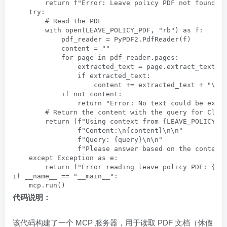
        return f"Error: Leave policy PDF not found at
    try:

        # Read the PDF

        with open(LEAVE_POLICY_PDF, "rb") as f:

            pdf_reader = PyPDF2.PdfReader(f)

            content = ""

            for page in pdf_reader.pages:

                extracted_text = page.extract_text()

                if extracted_text:

                    content += extracted_text + "\n"

            if not content:

                return "Error: No text could be extra
        # Return the content with the query for Claud
        return (f"Using context from {LEAVE_POLICY_PD
                f"Content:\n{content}\n\n"

                f"Query: {query}\n\n"

                f"Please answer based on the content 
    except Exception as e:

        return f"Error reading leave policy PDF: {str
if __name__ == "__main__":

    mcp.run()
代码说明：
该代码构建了一个 MCP 服务器，用于读取 PDF 文档（休假