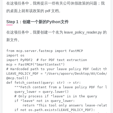
在这项任务中，我将提示一些有关公司休假政策的问题；我
的桌面上就有该政策的 pdf 文档。
Step 1：创建一个新的Python文件
在这项任务中，我要创建一个名为 leave_policy_reader.py 的
新文件。
from mcp.server.fastmcp import FastMCP

import os

import PyPDF2  # For PDF text extraction

mcp = FastMCP("SmartContext")

# Hardcoded path to your leave policy PDF (edit this 
LEAVE_POLICY_PDF = "/Users/apoorv/Desktop/AV/Code/MCP
@mcp.tool()

def fetch_context(query: str) -> str:

    """Fetch content from a leave policy PDF for leav
    query_lower = query.lower()

    # Only process if "leave" is in the query

    if "leave" not in query_lower:

        return "This tool only answers leave-related 
    if not os.path.exists(LEAVE_POLICY_PDF):
