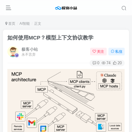
首页
AI智能
正文
如何使用MCP？模型上下文协议教学
极客小站
关注
私信
永不言弃
0
74
20