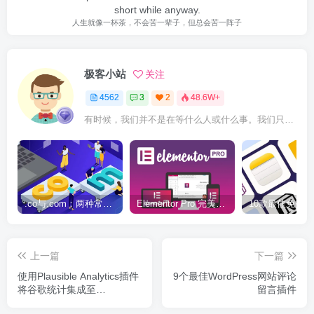
short while anyway.
人生就像一杯茶，不会苦一辈子，但总会苦一阵子
极客小站
关注
4562
3
2
48.6W+
有时候，我们并不是在等什么人或什么事。我们只是在静待岁月改变自己
.co与.com：两种常用域名后缀名完全指南
Elementor Pro 完美汉化中文版（含全套模板）|可视化编辑页面自定义设计WordPress插件
上一篇
下一篇
使用Plausible Analytics插件
9个最佳WordPress网站评论
将谷歌统计集成至
留言插件
WordPress后台