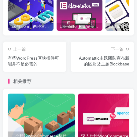
.co与.com：两种常用域名后缀名完全指南
Elementor Pro 完美汉化中文版（含全套模板）|可视化编辑页面自定义设计WordPress插件
上一篇
下一篇
有些WordPress区块插件可
Automattic主题团队宣布新
能并不是必需的
的区块父主题Blockbase
相关推荐
一个新的WooCommerce替代品 – 你好，BigCommerce
深入对比W