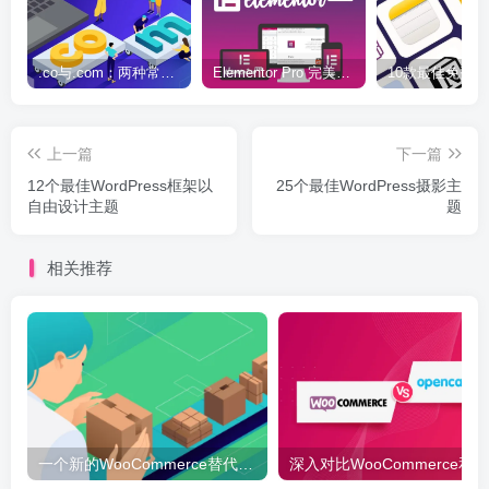
.co与.com：两种常用域名后缀名完全指南
Elementor Pro 完美汉化中文版（含全套模板）|可视化编辑页面自定义设计WordPress插件
上一篇
下一篇
12个最佳WordPress框架以
25个最佳WordPress摄影主
自由设计主题
题
相关推荐
一个新的WooCommerce替代品 – 你好，BigCommerce
深入对比W