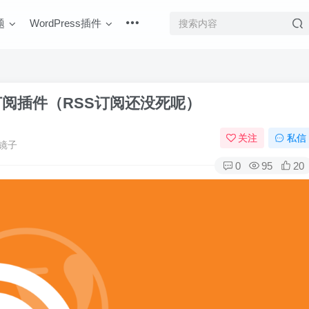
题
WordPress插件
SS订阅插件（RSS订阅还没死呢）
关注
私信
镜子
0
95
20