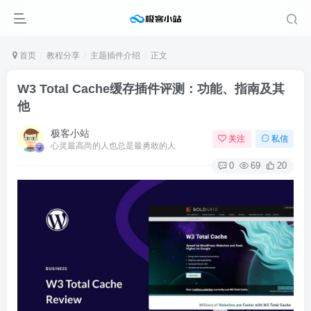
首页
教程分享
主题插件介绍
正文
W3 Total Cache缓存插件评测：功能、指南及其
他
极客小站
关注
私信
心灵最高尚的人也总是最勇敢的人
0
69
20