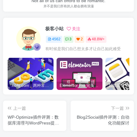
Not all of us can offord to be romantic.
并不是我们所有的人都会拥有浪漫
极客小站
关注
4562
3
2
48.8W+
有时候是我们自己想太多才让自己如此难受
.co与.com：两种常用域名后缀名完全指南
Elementor Pro 完美汉化中文版（含全套模板）|可视化编辑页面自定义设计WordPress插件
上一篇
下一篇
WP-Optimize插件评测：数
Blog2Social插件评测：自动
据库清理与WordPress提速
化功能探讨
工具