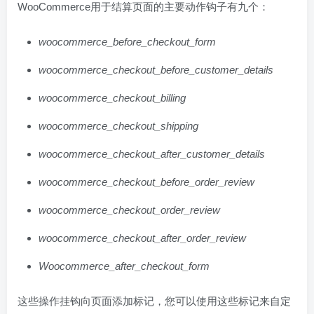
WooCommerce用于结算页面的主要动作钩子有九个：
woocommerce_before_checkout_form
woocommerce_checkout_before_customer_details
woocommerce_checkout_billing
woocommerce_checkout_shipping
woocommerce_checkout_after_customer_details
woocommerce_checkout_before_order_review
woocommerce_checkout_order_review
woocommerce_checkout_after_order_review
Woocommerce_after_checkout_form
这些操作挂钩向页面添加标记，您可以使用这些标记来自定