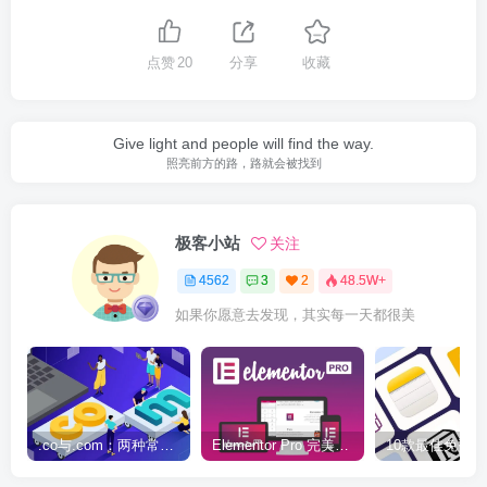
点赞
20
分享
收藏
Give light and people will find the way.
照亮前方的路，路就会被找到
极客小站
关注
4562
3
2
48.5W+
如果你愿意去发现，其实每一天都很美
.co与.com：两种常用域名后缀名完全指南
Elementor Pro 完美汉化中文版（含全套模板）|可视化编辑页面自定义设计WordPress插件