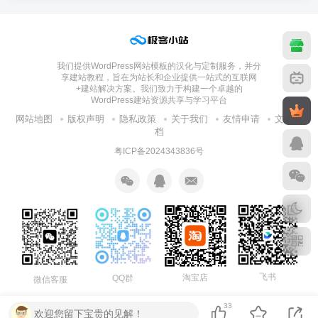
我们提供WordPress网站模板的汉化与定制服务，并分
享建站教程，旨在为站长和企业提供一站式的互联网
+建站解决方案。我们致力于构建一个卓越的
WordPress建站资源共享与学习平台
网站地图
版权声明
隐私政策
关于我们
友情申请
文章归
档
粤ICP备2024343836号
飞书
淘宝店
QQ群
微信客服
33
欢迎您留下宝贵的见解！