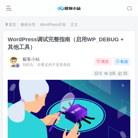
首页
教程分享
WordPress开发
正文
WordPress调试完整指南（启用WP_DEBUG +
其他工具）
极客小站
关注
私信
别回头，你要走的不是那条路
0
105
33