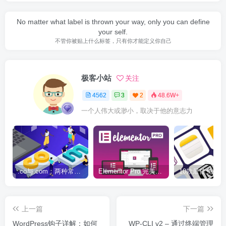
No matter what label is thrown your way, only you can define
your self.
不管你被贴上什么标签，只有你才能定义你自己
极客小站
关注
4562
3
2
48.6W+
一个人伟大或渺小，取决于他的意志力
.co与.com：两种常用域名后缀名完全指南
Elementor Pro 完美汉化中文版（含全套模板）|可视化编辑页面自定义设计WordPress插件
上一篇
下一篇
WordPress钩子详解：如何
WP-CLI v2 – 通过终端管理