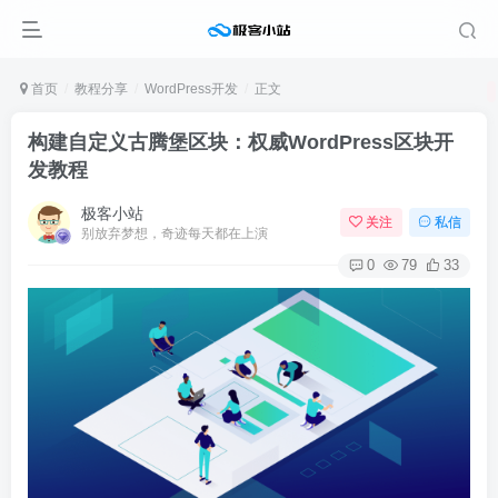
首页
教程分享
WordPress开发
正文
构建自定义古腾堡区块：权威WordPress区块开
发教程
极客小站
关注
私信
别放弃梦想，奇迹每天都在上演
0
79
33