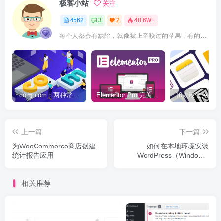
极客小站
关注
4562
3
2
48.6W+
每个人都会有缺陷，就像被上帝咬过的苹果，有的人缺陷比较大，正是因为上帝特别喜欢他的芬芳
.co与.com：两种常用域名后缀名完全指南
Elementor Pro 完美汉化中文版（含全套模板）|可视化编辑页面自定义设计WordPress插件
上一篇
下一篇
为WooCommerce商店创建
如何在本地环境安装
统计报告应用
WordPress（Windows,
macOS, Linux）
相关推荐