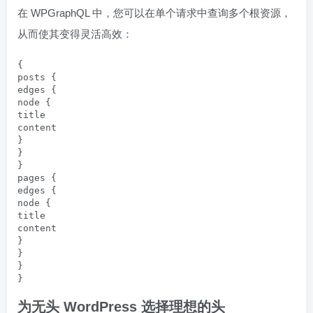
在 WPGraphQL 中，您可以在单个请求中查询多个根资源，
从而使其变得灵活高效：
{

posts {

edges {

node {

title

content

}

}

}

pages {

edges {

node {

title

content

}

}

}

}
为无头 WordPress 选择理想的头