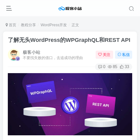
首页
教程分享
WordPress开发
正文
了解无头WordPress的WPGraphQL和REST API
极客小站
关注
私信
不要找失败的借口，去追成功的理由
0
85
33