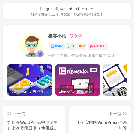
Finger rift,twisted in the love.
如果你为着错过夕阳而哭泣，那么你就要错群星了
极客小站
关注
4562
3
2
48.8W+
一路走到底，你就会发现那个最佳出口
.co与.com：两种常用域名后缀名完全指南
Elementor Pro 完美汉化中文版（含全套模板）|可视化编辑页面自定义设计WordPress插件
上一篇
下一篇
如何在WordPress中显示用
10个实用的WordPress代码
户上次登录日期（使用或不
片段
使用插件）