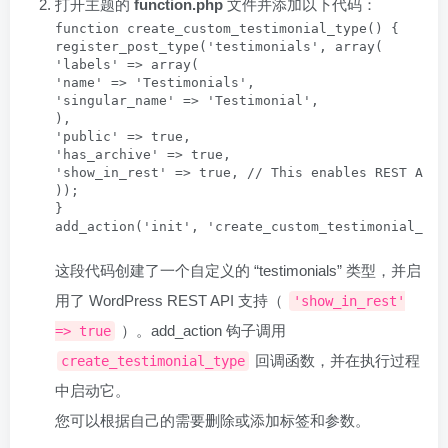
打开主题的
function.php
文件并添加以下代码：
function create_custom_testimonial_type() {

register_post_type('testimonials', array(

'labels' => array(

'name' => 'Testimonials',

'singular_name' => 'Testimonial',

),

'public' => true,

'has_archive' => true,

'show_in_rest' => true, // This enables REST API s
));

}

add_action('init', 'create_custom_testimonial_typ
这段代码创建了一个自定义的 “testimonials” 类型，并启
用了 WordPress REST API 支持（
'show_in_rest'
）。add_action 钩子调用
=> true
回调函数，并在执行过程
create_testimonial_type
中启动它。
您可以根据自己的需要删除或添加标签和参数。