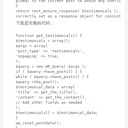
global to the current post to avoid any conflicts
}

return rest_ensure_response( $testimonials ); /*e
correctly set as a response object for consistenc
下面是完整的代码：
function get_testimonials() {

$testimonials = array();

$args = array(

'post_type' => 'testimonials',

'nopaging' => true,

);

$query = new WP_Query( $args );

if ( $query->have_posts() ) {

while ( $query->have_posts() ) {

$query->the_post();

$testimonial_data = array(

'title' => get_the_title(),

'content' => get_the_content(),

// Add other fields as needed

);

$testimonials[] = $testimonial_data;

}

wp_reset_postdata();
