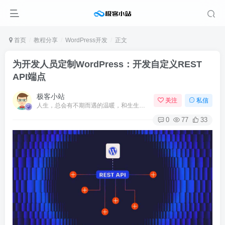
首页
教程分享
WordPress开发
正文
为开发人员定制WordPress：开发自定义REST
API端点
极客小站
关注
私信
人生，总会有不期而遇的温暖，和生生不息的希望
0
77
33