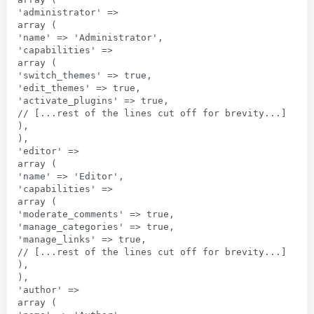
'administrator' => 

array (

'name' => 'Administrator',

'capabilities' => 

array (

'switch_themes' => true,

'edit_themes' => true,

'activate_plugins' => true,

// [...rest of the lines cut off for brevity...]

),

),

'editor' => 

array (

'name' => 'Editor',

'capabilities' => 

array (

'moderate_comments' => true,

'manage_categories' => true,

'manage_links' => true,

// [...rest of the lines cut off for brevity...]

),

),

'author' => 

array (
