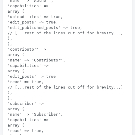
'name' => 'Author',

'capabilities' => 

array (

'upload_files' => true,

'edit_posts' => true,

'edit_published_posts' => true,

// [...rest of the lines cut off for brevity...]

),

),

'contributor' => 

array (

'name' => 'Contributor',

'capabilities' => 

array (

'edit_posts' => true,

'read' => true,

// [...rest of the lines cut off for brevity...]

),

),

'subscriber' => 

array (

'name' => 'Subscriber',

'capabilities' => 

array (

'read' => true,
