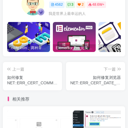
4562
3
2
48.6W+
我是世界上最幸运的人
.co与.com：两种常用域名后缀名完全指南
Elementor Pro 完美汉化中文版（含全套模板）|可视化编辑页面自定义设计WordPress插件
上一篇
下一篇
如何修复
如何修复浏览器
NET::ERR_CERT_COMMON_NAME_INVALID
NET::ERR_CERT_DATE_INVAL
错误
错误
相关推荐