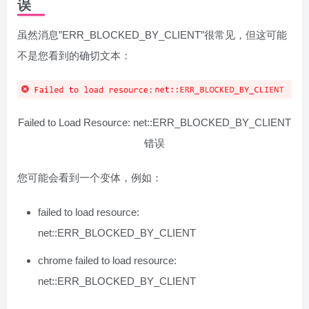
误
虽然消息”ERR_BLOCKED_BY_CLIENT”很常见，但这可能
不是您看到的确切文本：
Failed to Load Resource: net::ERR_BLOCKED_BY_CLIENT
错误
您可能会看到一个变体，例如：
failed to load resource:
net::ERR_BLOCKED_BY_CLIENT
chrome failed to load resource:
net::ERR_BLOCKED_BY_CLIENT