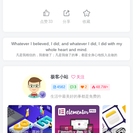
点赞
33
分享
收藏
Whatever I believed, I did; and whatever I did, I did with my
whole heart and mind.
凡是我相信的，我都做了；凡是我做了的事，都是全身心地投入去做的
极客小站
关注
4562
3
2
48.7W+
生活中最美好的事都是免费的
.co与.com：两种常用域名后缀名完全指南
Elementor Pro 完美汉化中文版（含全套模板）|可视化编辑页面自定义设计WordPress插件