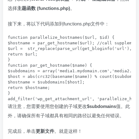
选择
主题函数 (functions.php)
。
接下来，将以下代码添加到functions.php文件中：
function parallelize_hostnames($url, $id) {

$hostname = par_get_hostname($url); //call supplement
$url =  str_replace(parse_url(get_bloginfo('url'), PH
return $url;

}

function par_get_hostname($name) {

$subdomains = array('media1.mydomain.com','media2.myd
$host = abs(crc32(basename($name)) % count($subdomain
$hostname = $subdomains[$host];

return $hostname;

}

add_filter('wp_get_attachment_url', 'parallelize_hos
请注意，您需要使用您创建的子域更改
$subdomains
值。此
外，请确保所有子域都具有相同的路径以避免任何错误。
完成后，单击
更新文件
。就是这样！