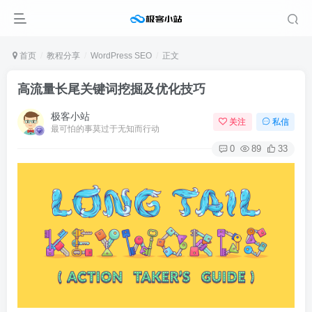
首页
教程分享
WordPress SEO
正文
高流量长尾关键词挖掘及优化技巧
极客小站
关注
私信
最可怕的事莫过于无知而行动
0
89
33