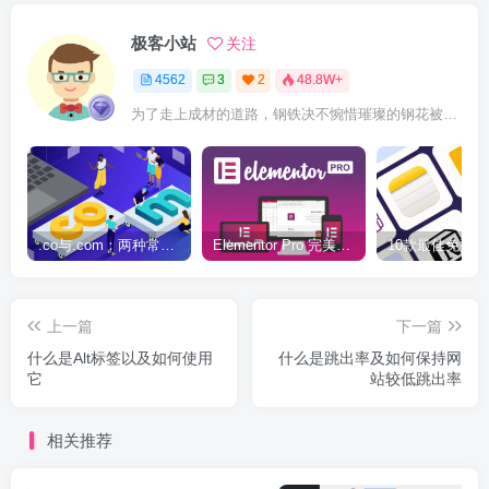
极客小站
关注
4562
3
2
48.8W+
为了走上成材的道路，钢铁决不惋惜璀璨的钢花被遗弃
.co与.com：两种常用域名后缀名完全指南
Elementor Pro 完美汉化中文版（含全套模板）|可视化编辑页面自定义设计WordPress插件
上一篇
下一篇
什么是Alt标签以及如何使用
什么是跳出率及如何保持网
它
站较低跳出率
相关推荐