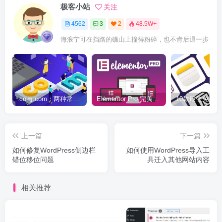
极客小站
关注
4562
3
2
48.5W+
海浪宁可在挡路的礁山上撞得粉碎，也不肯后退一步
.co与.com：两种常用域名后缀名完全指南
Elementor Pro 完美汉化中文版（含全套模板）|可视化编辑页面自定义设计WordPress插件
上一篇
下一篇
如何修复WordPress侧边栏
如何使用WordPress导入工
错位移位问题
具迁入其他网站内容
相关推荐