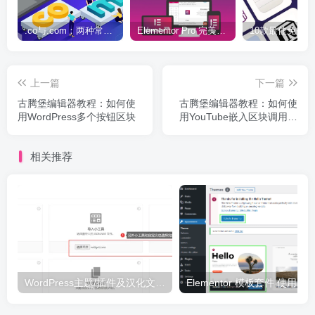
.co与.com：两种常用域名后缀名完全指南
Elementor Pro 完美汉化中文版（含全套模板）|可视化编辑页面自定义设计WordPress插件
上一篇
下一篇
古腾堡编辑器教程：如何使
古腾堡编辑器教程：如何使
用WordPress多个按钮区块
用YouTube嵌入区块调用油
管视频
相关推荐
WordPress主题/插件及汉化文件安装详细图文教程
Elementor 模板套件 使用 Temp