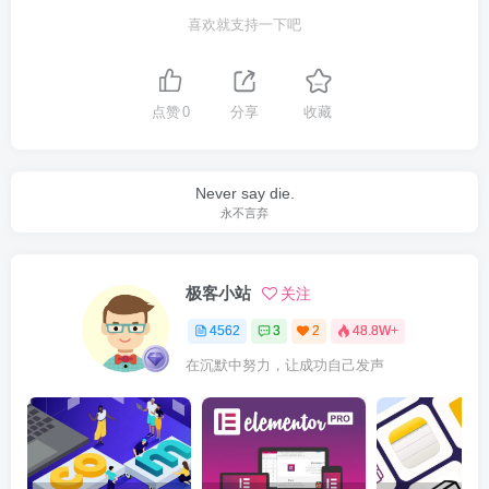
喜欢就支持一下吧
点赞
0
分享
收藏
Never say die.
永不言弃
极客小站
关注
4562
3
2
48.8W+
在沉默中努力，让成功自己发声