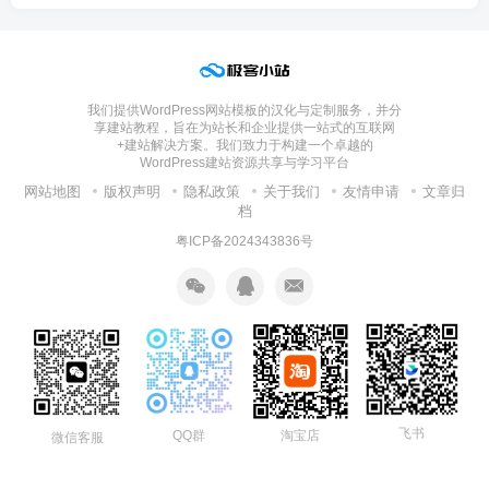
我们提供WordPress网站模板的汉化与定制服务，并分
享建站教程，旨在为站长和企业提供一站式的互联网
+建站解决方案。我们致力于构建一个卓越的
WordPress建站资源共享与学习平台
网站地图
版权声明
隐私政策
关于我们
友情申请
文章归
档
粤ICP备2024343836号
飞书
淘宝店
QQ群
微信客服