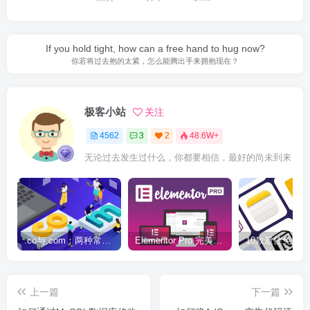
If you hold tight, how can a free hand to hug now?
你若将过去抱的太紧，怎么能腾出手来拥抱现在？
极客小站
关注
4562
3
2
48.6W+
无论过去发生过什么，你都要相信，最好的尚未到来
.co与.com：两种常用域名后缀名完全指南
Elementor Pro 完美汉化中文版（含全套模板）|可视化编辑页面自定义设计WordPress插件
上一篇
下一篇