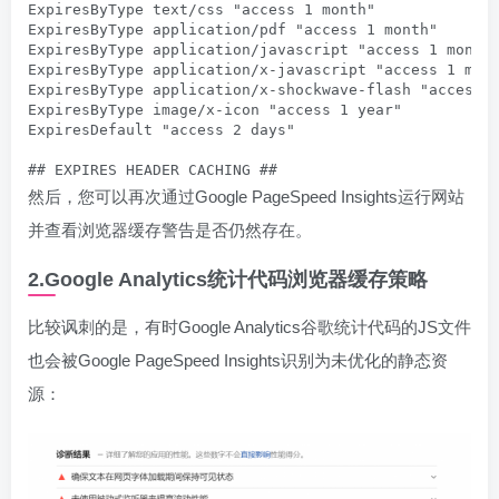
ExpiresByType text/css "access 1 month"

ExpiresByType application/pdf "access 1 month"

ExpiresByType application/javascript "access 1 month"
ExpiresByType application/x-javascript "access 1 mont
ExpiresByType application/x-shockwave-flash "access 1
ExpiresByType image/x-icon "access 1 year"

ExpiresDefault "access 2 days"

## EXPIRES HEADER CACHING ##
然后，您可以再次通过Google PageSpeed Insights运行网站
并查看浏览器缓存警告是否仍然存在。
2.Google Analytics统计代码浏览器缓存策略
比较讽刺的是，有时Google Analytics谷歌统计代码的JS文件
也会被Google PageSpeed Insights识别为未优化的静态资
源：