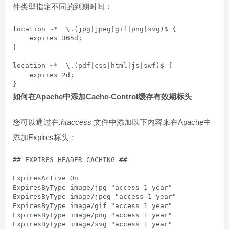
件类型指定不同的到期时间：
location ~*  \.(jpg|jpeg|gif|png|svg)$ {

    expires 365d;

}

location ~*  \.(pdf|css|html|js|swf)$ {

    expires 2d;

}
如何
在Apache中
添加Cache-Control缓存有效期标头
您可以通过在
.htaccess
文件中添加以下内容来在Apache中
添加Expires标头：
## EXPIRES HEADER CACHING ##

ExpiresActive On

ExpiresByType image/jpg "access 1 year"

ExpiresByType image/jpeg "access 1 year"

ExpiresByType image/gif "access 1 year"

ExpiresByType image/png "access 1 year"

ExpiresByType image/svg "access 1 year"
