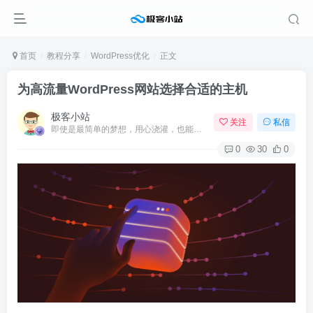
首页
教程分享
WordPress优化
正文
为高流量WordPress网站选择合适的主机
极客小站
关注
私信
即使是最简单的梦想，用心浇灌，也能开出绚烂的花
0
30
0