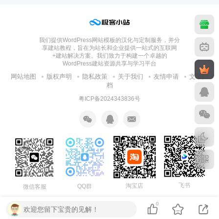
我们提供WordPress网站模板的汉化与定制服务，并分
享建站教程，旨在为站长和企业提供一站式的互联网
+建站解决方案。我们致力于构建一个卓越的
WordPress建站资源共享与学习平台
网站地图
版权声明
隐私政策
关于我们
友情申请
文章归
档
粤ICP备2024343836号
飞书
淘宝店
QQ群
微信客服
0
欢迎您留下宝贵的见解！