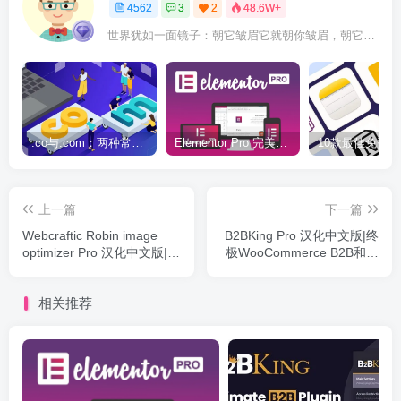
4562
3
2
48.6W+
世界犹如一面镜子：朝它皱眉它就朝你皱眉，朝它微笑它也吵你微笑
.co与.com：两种常用域名后缀名完全指南
Elementor Pro 完美汉化中文版（含全套模板）|可视化编辑页面自定义设计WordPress插件
上一篇
下一篇
Webcraftic Robin image
B2BKing Pro 汉化中文版|终
optimizer Pro 汉化中文版|图
极WooCommerce B2B和批
片专业压缩优化加速
发插件下载
WordPress插件
相关推荐